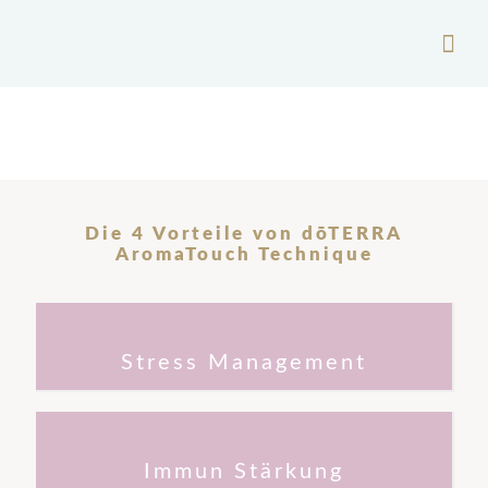
Die 4 Vorteile von dōTERRA
AromaTouch Technique
Stress Management
Balance + Lavendel
Teebaumöl + On Guard
Immun Stärkung