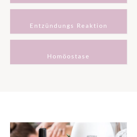
Entzündungs Reaktion
AromaTouch + Deep Blue
Pfefferminz + Wildorange
Homöostase